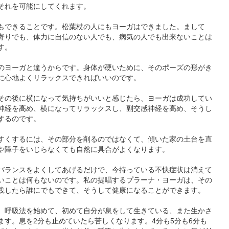
それを可能にしてくれます。
もできることです。松葉杖の人にもヨーガはできました。まして
寄りでも、体力に自信のない人でも、病気の人でも出来ないことは
す。
のヨーガと違うからです。身体が硬いために、そのポーズの形がき
に心地よくリラックスできればいいのです。
その後に横になって気持ちがいいと感じたら、ヨーガは成功してい
神経を高め、横になってリラックスし、副交感神経を高め、そうし
するのです。
すくするには、その部分を削るのではなくて、傾いた家の土台を直
や障子をいじらなくても自然に具合がよくなります。
バランスをよくしてあげるだけで、今持っている不快症状は消えて
いことは何もないのです。私の提唱するプラーナ・ヨーガは、その
践したら誰にでもできて、そうして健康になることができます。
。呼吸法を始めて、初めて自分が息をして生きている、また生かさ
ます。息を2分も止めていたら苦しくなります。4分も5分も6分も